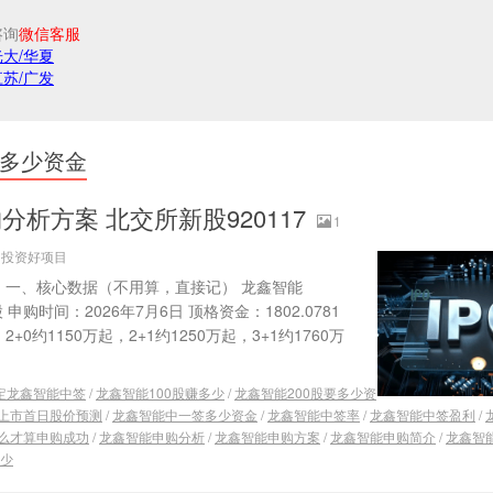
咨询
微信客服
光大/华夏
江苏/广发
多少资金
析方案 北交所新股920117
1
源：投资好项目
！ 一、核心数据（不用算，直接记） 龙鑫智能
股 申购时间：2026年7月6日 顶格资金：1802.0781
+0约1150万起，2+1约1250万起，3+1约1760万
定龙鑫智能中签
/
龙鑫智能100股赚多少
/
龙鑫智能200股要多少资
上市首日股价预测
/
龙鑫智能中一签多少资金
/
龙鑫智能中签率
/
龙鑫智能中签盈利
/
么才算申购成功
/
龙鑫智能申购分析
/
龙鑫智能申购方案
/
龙鑫智能申购简介
/
龙鑫智
少