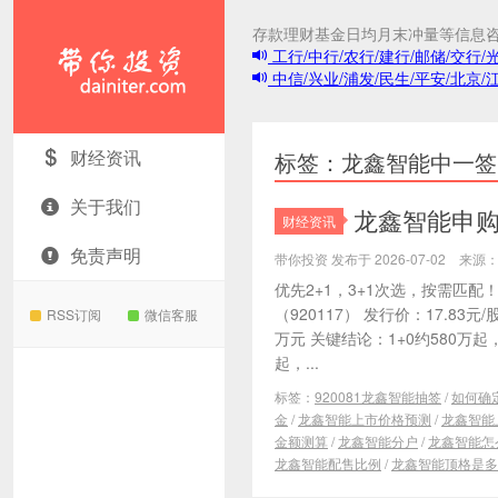
存款理财基金日均月末冲量等信息
工行/中行/农行/建行/邮储/交行/
中信/兴业/浦发/民生/平安/北京/
带你投资
财经资讯
标签：龙鑫智能中一签
关于我们
龙鑫智能申购分
财经资讯
免责声明
带你投资 发布于 2026-07-02 来
优先2+1，3+1次选，按需匹配
（920117） 发行价：17.83元/
RSS订阅
微信客服
万元 关键结论：1+0约580万起，2
起，...
标签：
920081龙鑫智能抽签
/
如何确
金
/
龙鑫智能上市价格预测
/
龙鑫智能
金额测算
/
龙鑫智能分户
/
龙鑫智能怎
龙鑫智能配售比例
/
龙鑫智能顶格是多