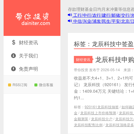
存款理财基金日均月末冲量等信息
工行/中行/农行/建行/邮储/交行/
中信/兴业/浦发/民生/平安/北京/
带你投资
财经资讯
标签：龙辰科技中签盈
关于我们
龙辰科技申购分
财经资讯
免责声明
带你投资 发布于 2026-05-14 来
收益差不大4+1、3+1、2+1
记） 龙辰科技（920161） 发行
RSS订阅
微信客服
金：1409.04万元 关键结论：1+
约1...
标签：
920161龙辰科技抽签
/
如何确
金
/
龙辰科技上市价格预测
/
龙辰科技
金额测算
/
龙辰科技分户
/
龙辰科技怎
龙辰科技配售比例
/
龙辰科技顶格是多