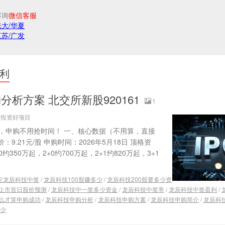
咨询
微信客服
光大/华夏
江苏/广发
利
析方案 北交所新股920161
1
源：投资好项目
均可，申购不用抢时间！ 一、核心数据（不用算，直接
价：9.21元/股 申购时间：2026年5月18日 顶格资
0约350万起，2+0约700万起，2+1约820万起，3+1
定龙辰科技中签
/
龙辰科技100股赚多少
/
龙辰科技200股要多少资
上市首日股价预测
/
龙辰科技中一签多少资金
/
龙辰科技中签率
/
龙辰科技中签盈利
/
么才算申购成功
/
龙辰科技申购分析
/
龙辰科技申购方案
/
龙辰科技申购简介
/
龙辰科
少