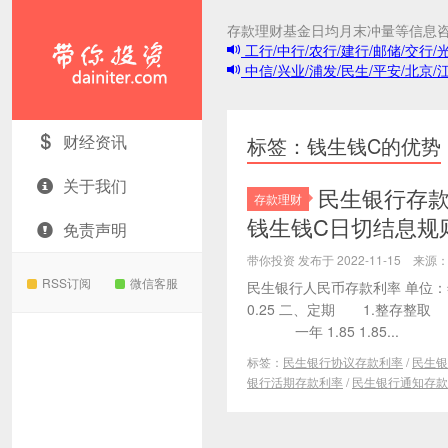
存款理财基金日均月末冲量等信息
工行/中行/农行/建行/邮储/交行/
中信/兴业/浦发/民生/平安/北京/
带你投资
财经资讯
标签：钱生钱C的优势
关于我们
民生银行存款
存款理财
钱生钱C日切结息规
免责声明
带你投资 发布于 2022-11-15 来
RSS订阅
微信客服
民生银行人民币存款利率 单位：年
0.25 二、定期 1.整存整取 
一年 1.85 1.85...
标签：
民生银行协议存款利率
/
民生银
银行活期存款利率
/
民生银行通知存款