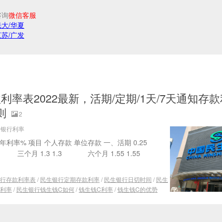
咨询
微信客服
光大/华夏
江苏/广发
利率表2022最新，活期/定期/1天/7天通知存
则
2
源：银行利率
利率% 项目 个人存款 单位存款 一、活期 0.25
三个月 1.3 1.3 六个月 1.55 1.55
行存款利率表
/
民生银行定期存款利率
/
民生银行日切时间
/
民生
利率
/
民生银行钱生钱C如何
/
钱生钱C利率
/
钱生钱C的优势