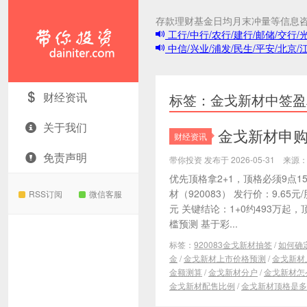
存款理财基金日均月末冲量等信息
工行/中行/农行/建行/邮储/交行/
中信/兴业/浦发/民生/平安/北京/
带你投资
财经资讯
标签：金戈新材中签盈
关于我们
金戈新材申购分
财经资讯
免责声明
带你投资 发布于 2026-05-31 来
优先顶格拿2+1，顶格必须9点
材（920083） 发行价：9.65元
RSS订阅
微信客服
元 关键结论：1+0约493万起
槛预测 基于彩...
标签：
920083金戈新材抽签
/
如何确
金
/
金戈新材上市价格预测
/
金戈新材
金额测算
/
金戈新材分户
/
金戈新材怎
金戈新材配售比例
/
金戈新材顶格是多