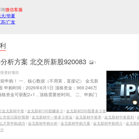
咨询
微信客服
光大/华夏
江苏/广发
利
析方案 北交所新股920083
1
源：投资好项目
15前申购！ 一、核心数据（不用算，直接记） 金戈新
/股 申购时间：2026年6月1日 顶格资金：969.246万
，顶格资金可获配2+1，顶格需要抢时间。 二、申购门
定金戈新材中签
/
金戈新材100股赚多少
/
金戈新材200股要多少资
上市首日股价预测
/
金戈新材中一签多少资金
/
金戈新材中签率
/
金戈新材中签盈利
/
么才算申购成功
/
金戈新材申购分析
/
金戈新材申购方案
/
金戈新材申购简介
/
金戈新
少