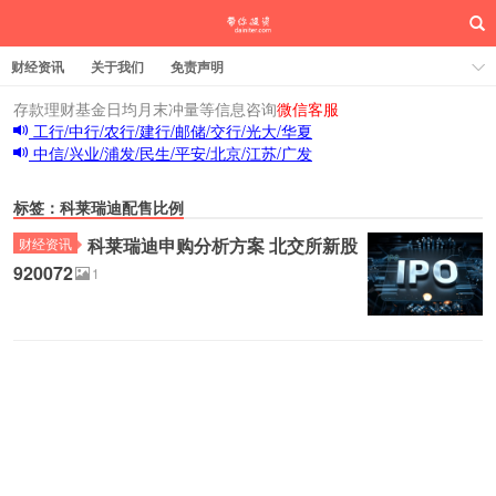
财经资讯
关于我们
免责声明
存款理财基金日均月末冲量等信息咨询
微信客服
工行/中行/农行/建行/邮储/交行/光大/华夏
中信/兴业/浦发/民生/平安/北京/江苏/广发
标签：科莱瑞迪配售比例
科莱瑞迪申购分析方案 北交所新股
财经资讯
920072
1