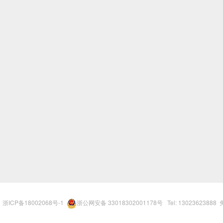
r
浙ICP备18002068号-1
浙公网安备 33018302001178号
Tel: 13023623888