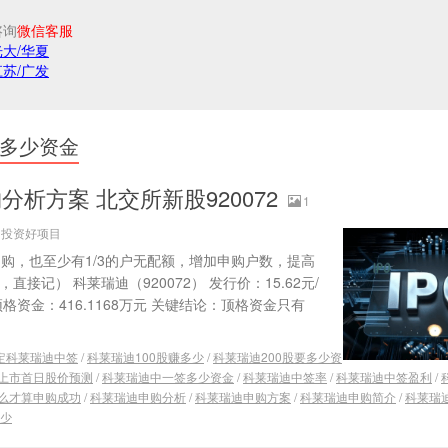
咨询
微信客服
光大/华夏
江苏/广发
多少资金
析方案 北交所新股920072
1
源：投资好项目
前申购，也至少有1/3的户无配额，增加申购户数，提高
接记） 科莱瑞迪（920072） 发行价：15.62元/
 顶格资金：416.1168万元 关键结论：顶格资金只有
定科莱瑞迪中签
/
科莱瑞迪100股赚多少
/
科莱瑞迪200股要多少资
上市首日股价预测
/
科莱瑞迪中一签多少资金
/
科莱瑞迪中签率
/
科莱瑞迪中签盈利
/
么才算申购成功
/
科莱瑞迪申购分析
/
科莱瑞迪申购方案
/
科莱瑞迪申购简介
/
科莱瑞
少