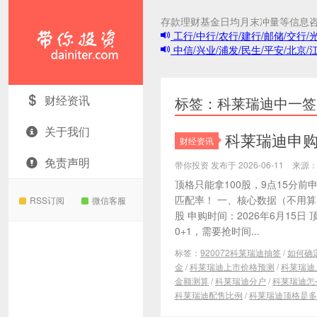
存款理财基金日均月末冲量等信息
工行/中行/农行/建行/邮储/交行/
中信/兴业/浦发/民生/平安/北京/
带你投资
财经资讯
标签：科莱瑞迪中一签
关于我们
科莱瑞迪申购分
财经资讯
免责声明
带你投资 发布于 2026-06-11 来
顶格只能拿100股，9点15分
匹配率！ 一、核心数据（不用算，直
RSS订阅
微信客服
股 申购时间：2026年6月15日
0+1，需要抢时间...
标签：
920072科莱瑞迪抽签
/
如何确
金
/
科莱瑞迪上市价格预测
/
科莱瑞迪
金额测算
/
科莱瑞迪分户
/
科莱瑞迪怎
科莱瑞迪配售比例
/
科莱瑞迪顶格是多