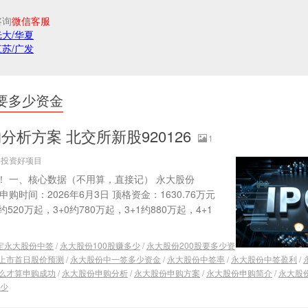
咨询
微信客服
光大/华夏
江苏/广发
股要多少资金
析方案 北交所新股920126
1
源：投资好项目
！ 一、核心数据（不用算，直接记） 永大股份
股 申购时间：2026年6月3日 顶格资金：1630.76万元
约520万起，3+0约780万起，3+1约880万起，4+1
定永大股份中签
/
永大股份100股赚多少
/
永大股份200股要多少资
上市首日股价预测
/
永大股份中一签多少资金
/
永大股份中签率
/
永大股份中签盈利
/
么才算申购成功
/
永大股份申购分析
/
永大股份申购方案
/
永大股份申购简介
/
永大股
少