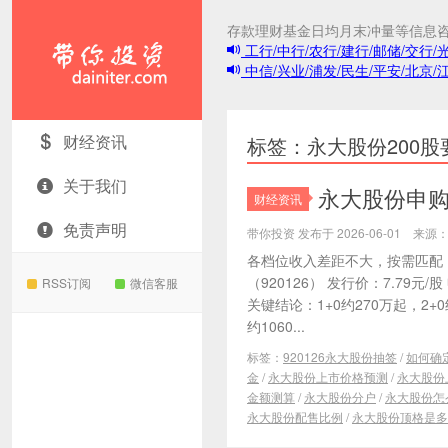
存款理财基金日均月末冲量等信息
工行/中行/农行/建行/邮储/交行/
中信/兴业/浦发/民生/平安/北京/
带你投资
财经资讯
标签：永大股份200
关于我们
永大股份申购分
财经资讯
免责声明
带你投资 发布于 2026-06-01 来
各档位收入差距不大，按需匹配
（920126） 发行价：7.79元/
RSS订阅
微信客服
关键结论：1+0约270万起，2+0
约1060...
标签：
920126永大股份抽签
/
如何确
金
/
永大股份上市价格预测
/
永大股份
金额测算
/
永大股份分户
/
永大股份怎
永大股份配售比例
/
永大股份顶格是多