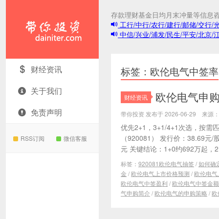
存款理财基金日均月末冲量等信息
工行/中行/农行/建行/邮储/交行/
中信/兴业/浦发/民生/平安/北京/
带你投资
财经资讯
标签：欧伦电气中签率
关于我们
欧伦电气申购分
财经资讯
免责声明
带你投资 发布于 2026-06-29 来
优先2+1，3+1/4+1次选，
（920081） 发行价：38.69元
RSS订阅
微信客服
元 关键结论：1+0约692万起，2+0
标签：
920081欧伦电气抽签
/
如何确
金
/
欧伦电气上市价格预测
/
欧伦电气
欧伦电气中签盈利
/
欧伦电气中签金额
气申购简介
/
欧伦电气的申购策略
/
欧