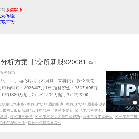
咨询
微信客服
光大/华夏
江苏/广发
析方案 北交所新股920081
1
源：投资好项目
按需匹配！ 一、核心数据（不用算，直接记） 欧伦电气
/股 申购时间：2026年7月1日 顶格资金：3307.995万
约1380万起，2+1约1500万起，3+1约2200...
定欧伦电气中签
/
欧伦电气100股赚多少
/
欧伦电气200股要多少资
上市首日股价预测
/
欧伦电气中一签多少资金
/
欧伦电气中签率
/
测算
/
欧伦电气分户
/
欧伦电气怎么才算申购成功
/
欧伦电气申购分析
/
欧伦电气申购
伦电气配售比例
/
欧伦电气顶格是多少