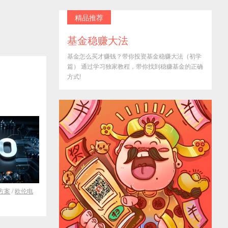
精品推荐
基金稳赚大法
基金怎么买才赚钱？带你投资基金稳赚大法（初学
篇） 通过学习独家教程，带你找到稳赚基金的正确
方式!
方案
/
欧伦电