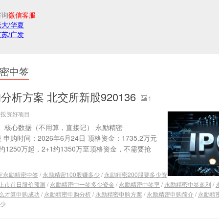
咨询
微信客服
光大/华夏
江苏/广发
密中签
析方案 北交所新股920136
1
源：投资好项目
一、核心数据（不用算，直接记） 永励精密
/股 申购时间：2026年6月24日 顶格资金：1735.2万元
0约1250万起，2+1约1350万至顶格资金，不需要抢
定永励精密中签
/
永励精密100股赚多少
/
永励精密200股要多少资
上市首日股价预测
/
永励精密中一签多少资金
/
永励精密中签率
/
永励精密中签盈利
/
么才算申购成功
/
永励精密申购分析
/
永励精密申购方案
/
永励精密申购简介
/
永励精
少