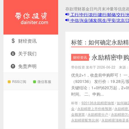
存款理财基金日均月末冲量等信息
工行/中行/农行/建行/邮储/交行/
中信/兴业/浦发/民生/平安/北京/
带你投资
财经资讯
标签：如何确定永励精
关于我们
永励精密申购分
财经资讯
免责声明
带你投资 发布于 2026-06-22 来
优先2+1，收盘前申购即可！ 
（920136） 发行价：19.28元
RSS订阅
微信客服
关键结论：1+0约620万起，2+
时间。 二、申购...
标签：
920136永励精密抽签
/
如何确
金
/
永励精密上市价格预测
/
永励精密
金额测算
/
永励精密分户
/
永励精密怎
永励精密配售比例
/
永励精密顶格是多